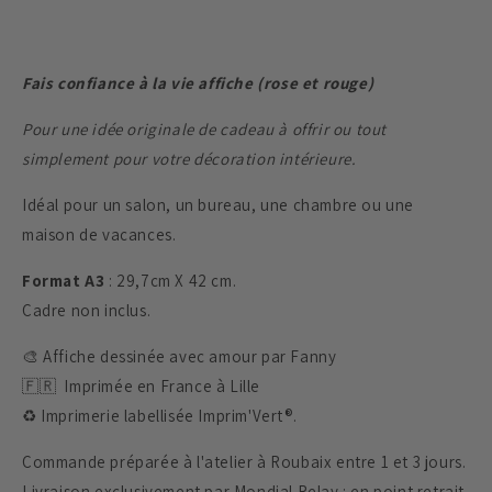
confiance
confiance
à
à
la
la
Fais confiance à la vie affiche (rose et rouge)
vie
vie
Pour une idée originale de cadeau à offrir ou tout
simplement pour votre décoration intérieure.
Idéal pour un salon, un bureau, une chambre ou une
maison de vacances.
Format A3
: 29,7cm X 42 cm.
Cadre non inclus.
🎨 Affiche dessinée avec amour par Fanny
🇫🇷 Imprimée en France à Lille
♻️ Imprimerie labellisée Imprim'Vert®.
Commande préparée à l'atelier à Roubaix entre 1 et 3 jours.
Livraison exclusivement par Mondial Relay : en point retrait.