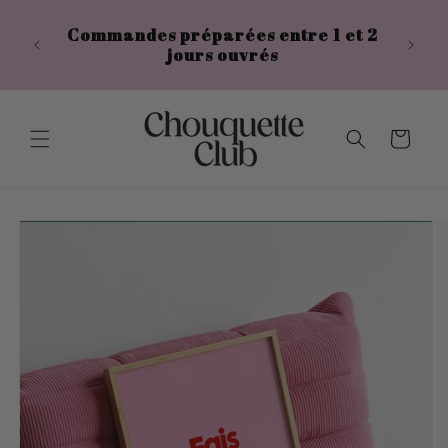
et
passer
e 45
Commandes préparées entre 1 et 2
au
jours ouvrés
contenu
Panier
Passer aux
informations
produits