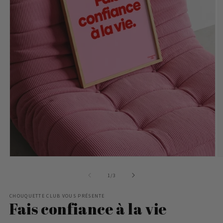
Ouvrir
Ou
le
le
de
1
/
3
média
m
1
2
dans
d
CHOUQUETTE CLUB VOUS PRÉSENTE
Fais confiance à la vie
une
u
fenêtre
f