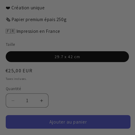
modale
m
❤️ Création unique
🗞️ Papier premium épais 250g
🇫🇷 Impression en France
Taille
29.7 x 42 cm
Prix
€25,00 EUR
habituel
Taxes incluses.
Quantité
Réduire
Augmenter
la
la
quantité
quantité
Ajouter au panier
de
de
Fais
Fais